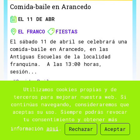
Comida-baile en Arancedo
EL 11 DE ABR
EL FRANCO
FIESTAS
El sábado 11 de abril se celebrará una
comida-baile en Arancedo, en las
Antiguas Escuelas de la localidad
franquina. A las 13:00 horas,
sesión...
#Comida-Baile
Utilizamos cookies propias y de
terceros para mejorar nuestra web. Si
continúas navegando, consideraremos que
aceptas su uso. Siempre podrás revocar
tu consentimiento y obtener más
información
aquí
.
Rechazar
Aceptar