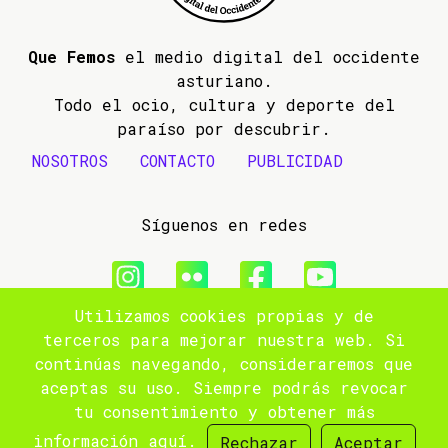
Que Femos
el medio digital del occidente
asturiano.
Todo el ocio, cultura y deporte del
paraíso por descubrir.
NOSOTROS
CONTACTO
PUBLICIDAD
Síguenos en redes
Utilizamos cookies propias y de
© 2009- 2026 Que Femos
terceros para mejorar nuestra web. Si
continúas navegando, consideraremos que
Aviso legal
aceptas su uso. Siempre podrás revocar
tu consentimiento y obtener más
Política de privacidad
información
aquí
.
Rechazar
Aceptar