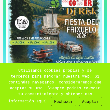
Utilizamos cookies propias y de
terceros para mejorar nuestra web. Si
Descenso Folclórico del Río Esva 2026
continúas navegando, consideraremos que
aceptas su uso. Siempre podrás revocar
EL 8 DE AGO
tu consentimiento y obtener más
VALDÉS
DEPORTES
información
aquí
.
Rechazar
Aceptar
El Descenso Folclórico del Río Esva