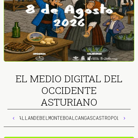
EL MEDIO DIGITAL DEL
OCCIDENTE
ASTURIANO
ALLANDE
BELMONTE
BOAL
CANGAS
CASTROPOL
COAÑA
C