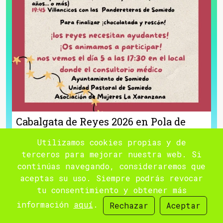
Cabalgata de Reyes 2026 en Pola de
Somiedo
Utilizamos cookies propias y de
EL 5 DE ENE
terceros para mejorar nuestra web. Si
continúas navegando, consideraremos que
SOMIEDO
NAVIDAD
aceptas su uso. Siempre podrás revocar
La Cabalgata de los Reyes Magos 2026 en
tu consentimiento y obtener más
Pola de Somiedo se celebrará el lunes 5
información
aquí
.
Rechazar
Aceptar
de enero desde las 18:30 horas. A esa