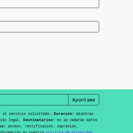
Apúntame
 el servicio solicitado.
Duración:
mientras
ción legal.
Destinatarios:
no se cederán datos
os:
acceso, rectificación, supresión,
información en nuestra
política de privacidad
.