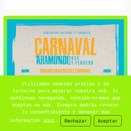
Utilizamos cookies propias y de
terceros para mejorar nuestra web. Si
continúas navegando, consideraremos que
aceptas su uso. Siempre podrás revocar
tu consentimiento y obtener más
información
aquí
.
Rechazar
Aceptar