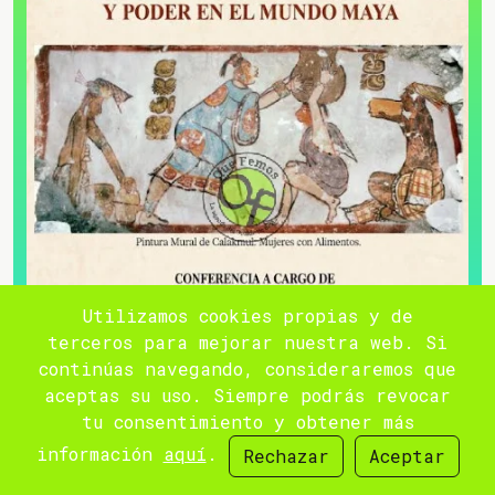
Utilizamos cookies propias y de
terceros para mejorar nuestra web. Si
continúas navegando, consideraremos que
aceptas su uso. Siempre podrás revocar
tu consentimiento y obtener más
información
aquí
.
Rechazar
Aceptar