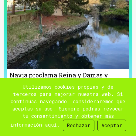
Navia proclama Reina y Damas y
recibe el pregón de este año 2026
Utilizamos cookies propias y de
terceros para mejorar nuestra web. Si
EL 7 DE AGO
continúas navegando, consideraremos que
NAVIA
aceptas su uso. Siempre podrás revocar
tu consentimiento y obtener más
El viernes 7 de agosto, a las 22:30
horas, la Plaza del Ayuntamiento de
información
aquí
.
Rechazar
Aceptar
Navia acogerá la proclamación de la