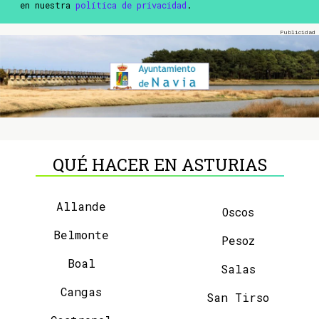
en nuestra
política de privacidad
.
QUÉ HACER EN ASTURIAS
Allande
Oscos
Belmonte
Pesoz
Boal
Salas
Cangas
San Tirso