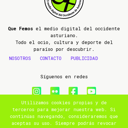
Que Femos
el medio digital del occidente
asturiano.
Todo el ocio, cultura y deporte del
paraíso por descubrir.
NOSOTROS
CONTACTO
PUBLICIDAD
Síguenos en redes
Utilizamos cookies propias y de
© 2009- 2026 Que Femos
terceros para mejorar nuestra web. Si
continúas navegando, consideraremos que
Aviso legal
aceptas su uso. Siempre podrás revocar