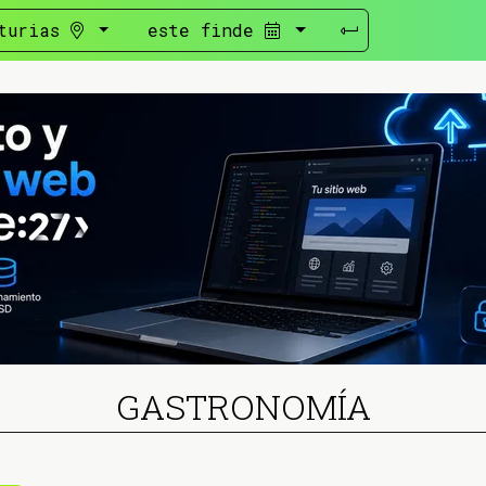
turias
este finde
GASTRONOMÍA