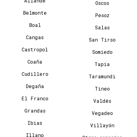
Allande
Oscos
Belmonte
Pesoz
Boal
Salas
Cangas
San Tirso
Castropol
Somiedo
Coaña
Tapia
Cudillero
Taramundi
Degaña
Tineo
El Franco
Valdés
Grandas
Vegadeo
Ibias
Villayón
Illano