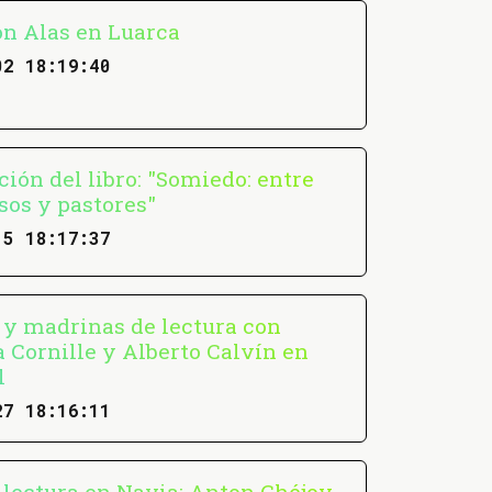
n Alas en Luarca
02 18:19:40
ión del libro: "Somiedo: entre
sos y pastores"
15 18:17:37
 y madrinas de lectura con
a Cornille y Alberto Calvín en
l
27 18:16:11
e lectura en Navia: Anton Chéjov