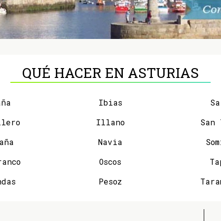
QUÉ HACER EN ASTURIAS
aña
Ibias
Sa
llero
Illano
aña
Navia
Som
ranco
Oscos
Ta
ndas
Pesoz
Tara