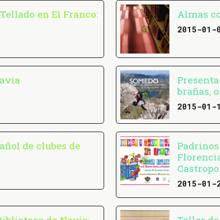
Tellado en El Franco:
Almas co
2015-01-
Navia
Presentac
brañas, o
2015-01-
pañol de clubes de
Padrinos
Florenci
Castropo
2015-01-
iblioteca de Navia:
Taller d