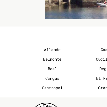
Allande
Co
Belmonte
Cudi
Boal
Deg
Cangas
El F
Castropol
Gra