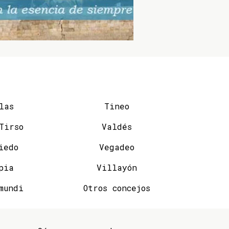
las
Tineo
San Tirso
Valdés
iedo
Vegadeo
pia
Villayón
mundi
Otros concejos