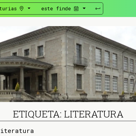
turias
este finde
ETIQUETA: LITERATURA
literatura