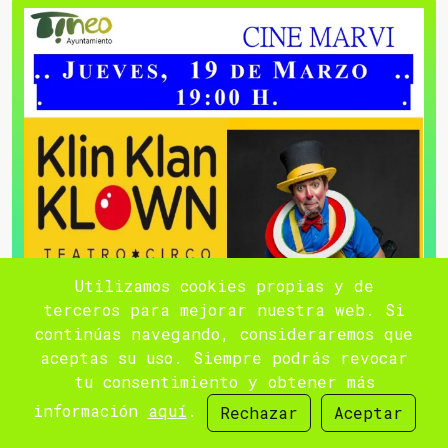
Utilizamos cookies propias y de
terceros para mejorar nuestra web. Si
continúas navegando, consideraremos que
aceptas su uso. Siempre podrás revocar
tu consentimiento y obtener más
información
aquí
.
Rechazar
Aceptar