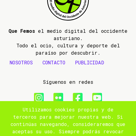
Que Femos
el medio digital del occidente
asturiano.
Todo el ocio, cultura y deporte del
paraíso por descubrir.
NOSOTROS
CONTACTO
PUBLICIDAD
Síguenos en redes
Utilizamos cookies propias y de
© 2009- 2026 Que Femos
terceros para mejorar nuestra web. Si
continúas navegando, consideraremos que
Aviso legal
aceptas su uso. Siempre podrás revocar