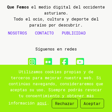
Que Femos
el medio digital del occidente
asturiano.
Todo el ocio, cultura y deporte del
paraíso por descubrir.
NOSOTROS
CONTACTO
PUBLICIDAD
Síguenos en redes
Utilizamos cookies propias y de
© 2009- 2026 Que Femos
terceros para mejorar nuestra web. Si
continúas navegando, consideraremos que
Aviso legal
aceptas su uso. Siempre podrás revocar
tu consentimiento y obtener más
Política de privacidad
información
aquí
.
Rechazar
Aceptar
Site by
popnoart