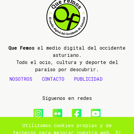
Que Femos
el medio digital del occidente
asturiano.
Todo el ocio, cultura y deporte del
paraíso por descubrir.
NOSOTROS
CONTACTO
PUBLICIDAD
Síguenos en redes
Utilizamos cookies propias y de
© 2009- 2026 Que Femos
terceros para mejorar nuestra web. Si