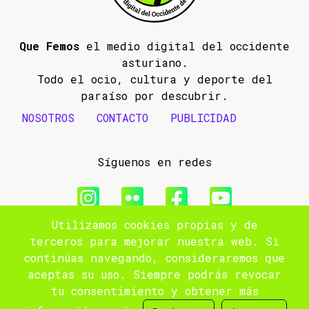
Que Femos
el medio digital del occidente
asturiano.
Todo el ocio, cultura y deporte del
paraíso por descubrir.
NOSOTROS
CONTACTO
PUBLICIDAD
Síguenos en redes
Utilizamos cookies propias y de
© 2009- 2026 Que Femos
terceros para mejorar nuestra web. Si
continúas navegando, consideraremos que
Aviso legal
aceptas su uso. Siempre podrás revocar
tu consentimiento y obtener más
Política de privacidad