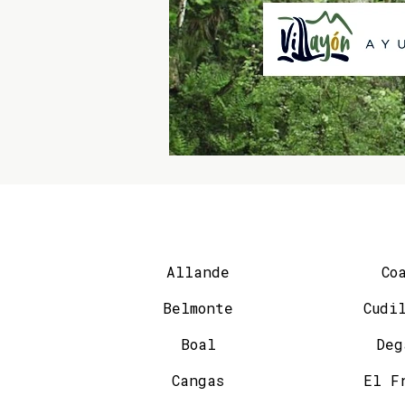
Allande
Co
Belmonte
Cudi
Boal
Deg
Cangas
El F