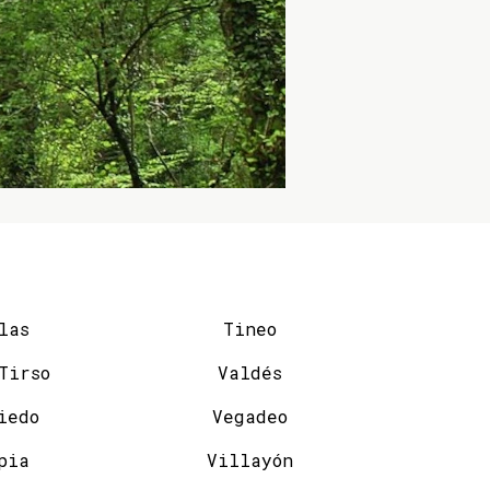
las
Tineo
San Tirso
Valdés
iedo
Vegadeo
pia
Villayón