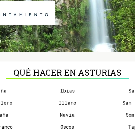
QUÉ HACER EN ASTURIAS
aña
Ibias
Sa
llero
Illano
aña
Navia
Som
ranco
Oscos
Ta