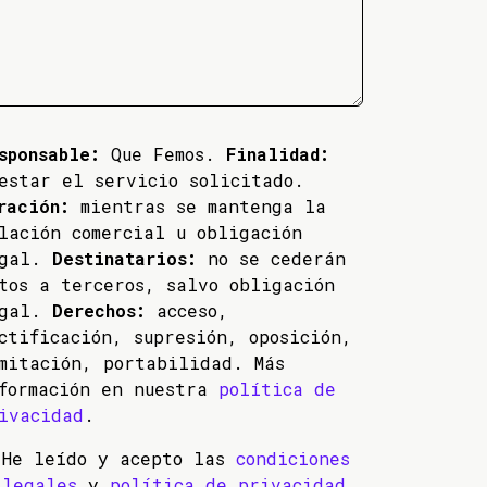
sponsable:
Que Femos.
Finalidad:
estar el servicio solicitado.
ración:
mientras se mantenga la
lación comercial u obligación
egal.
Destinatarios:
no se cederán
tos a terceros, salvo obligación
egal.
Derechos:
acceso,
ctificación, supresión, oposición,
mitación, portabilidad. Más
formación en nuestra
política de
ivacidad
.
He leído y acepto las
condiciones
legales
y
política de privacidad