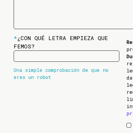
*
¿CON QUÉ LETRA EMPIEZA QUE
Re
FEMOS?
pr
Du
re
Una simple comprobación de que no
l
eres un robot
da
l
re
li
in
pr