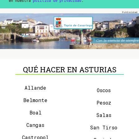
en nuestra
política de privacidad
.
QUÉ HACER EN ASTURIAS
Allande
Oscos
Belmonte
Pesoz
Boal
Salas
Cangas
San Tirso
Castropol