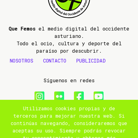
Que Femos
el medio digital del occidente
asturiano.
Todo el ocio, cultura y deporte del
paraíso por descubrir.
NOSOTROS
CONTACTO
PUBLICIDAD
Síguenos en redes
Utilizamos cookies propias y de
© 2009- 2026 Que Femos
terceros para mejorar nuestra web. Si
continúas navegando, consideraremos que
Aviso legal
aceptas su uso. Siempre podrás revocar
tu consentimiento y obtener más