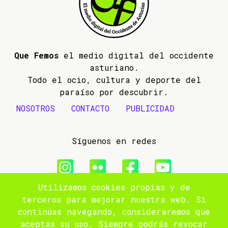
Que Femos
el medio digital del occidente
asturiano.
Todo el ocio, cultura y deporte del
paraíso por descubrir.
NOSOTROS
CONTACTO
PUBLICIDAD
Síguenos en redes
Utilizamos cookies propias y de
© 2009- 2026 Que Femos
terceros para mejorar nuestra web. Si
continúas navegando, consideraremos que
Aviso legal
aceptas su uso. Siempre podrás revocar