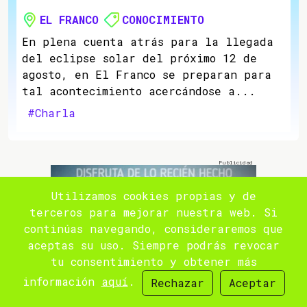
EL FRANCO
CONOCIMIENTO
En plena cuenta atrás para la llegada
del eclipse solar del próximo 12 de
agosto, en El Franco se preparan para
tal acontecimiento acercándose a...
#Charla
Utilizamos cookies propias y de
terceros para mejorar nuestra web. Si
continúas navegando, consideraremos que
aceptas su uso. Siempre podrás revocar
tu consentimiento y obtener más
información
aquí
.
Rechazar
Aceptar