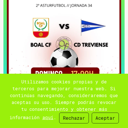
Utilizamos cookies propias y de
terceros para mejorar nuestra web. Si
continúas navegando, consideraremos que
aceptas su uso. Siempre podrás revocar
tu consentimiento y obtener más
información
aquí
.
Rechazar
Aceptar
El Boal C.F. recibe al C.D.Treviense en el