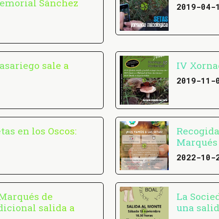
Memorial Sánchez
2019-04-
asariego sale a
IV Xorna
2019-11-
tas en los Oscos:
Recogida
Marqués 
2022-10-
 Marqués de
La Socie
dicional salida a
una sali