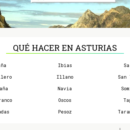
QUÉ HACER EN ASTURIAS
aña
Ibias
Sa
llero
Illano
aña
Navia
Som
ranco
Oscos
Ta
ndas
Pesoz
Tara