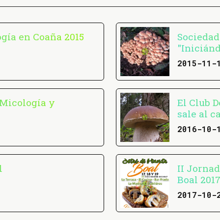
ogía en Coaña 2015
Sociedad
"Inicián
2015-11-
"Micología y
El Club 
sale al 
2016-10-
l
II Jorna
Boal 201
2017-10-