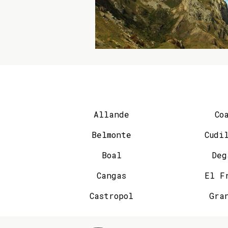
Allande
Co
Belmonte
Cudi
Boal
Deg
Cangas
El F
Castropol
Gra