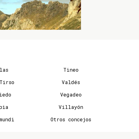
las
Tineo
San Tirso
Valdés
iedo
Vegadeo
pia
Villayón
mundi
Otros concejos