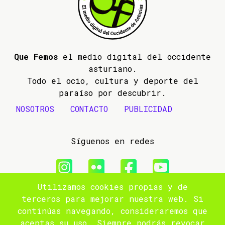
Que Femos
el medio digital del occidente
asturiano.
Todo el ocio, cultura y deporte del
paraíso por descubrir.
NOSOTROS
CONTACTO
PUBLICIDAD
Síguenos en redes
Utilizamos cookies propias y de
© 2009- 2026 Que Femos
terceros para mejorar nuestra web. Si
continúas navegando, consideraremos que
Aviso legal
aceptas su uso. Siempre podrás revocar