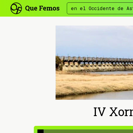
en el Occidente de As
IV Xor