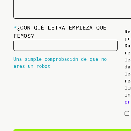
*
¿CON QUÉ LETRA EMPIEZA QUE
Re
FEMOS?
pr
Du
re
Una simple comprobación de que no
l
eres un robot
da
l
re
li
in
pr