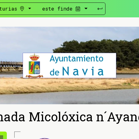
turias
este finde
nada Micolóxica n´Ayan