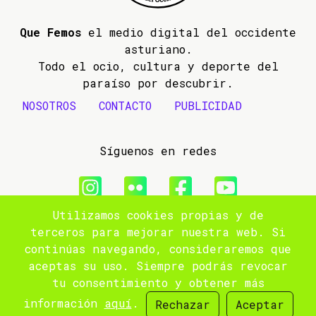
Que Femos
el medio digital del occidente
asturiano.
Todo el ocio, cultura y deporte del
paraíso por descubrir.
NOSOTROS
CONTACTO
PUBLICIDAD
Síguenos en redes
Utilizamos cookies propias y de
© 2009- 2026 Que Femos
terceros para mejorar nuestra web. Si
continúas navegando, consideraremos que
Aviso legal
aceptas su uso. Siempre podrás revocar
tu consentimiento y obtener más
Política de privacidad
información
aquí
.
Rechazar
Aceptar
Site by
popnoart