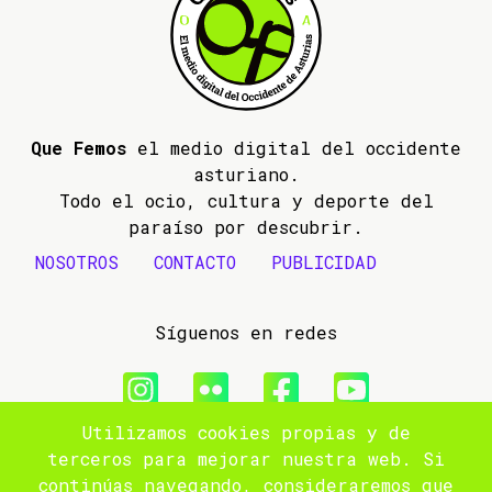
Que Femos
el medio digital del occidente
asturiano.
Todo el ocio, cultura y deporte del
paraíso por descubrir.
NOSOTROS
CONTACTO
PUBLICIDAD
Síguenos en redes
Utilizamos cookies propias y de
© 2009- 2026 Que Femos
terceros para mejorar nuestra web. Si
continúas navegando, consideraremos que