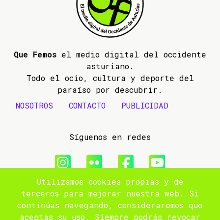
Que Femos
el medio digital del occidente
asturiano.
Todo el ocio, cultura y deporte del
paraíso por descubrir.
NOSOTROS
CONTACTO
PUBLICIDAD
Síguenos en redes
Utilizamos cookies propias y de
© 2009- 2026 Que Femos
terceros para mejorar nuestra web. Si
continúas navegando, consideraremos que
Aviso legal
aceptas su uso. Siempre podrás revocar