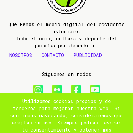
Que Femos
el medio digital del occidente
asturiano.
Todo el ocio, cultura y deporte del
paraíso por descubrir.
NOSOTROS
CONTACTO
PUBLICIDAD
Síguenos en redes
Utilizamos cookies propias y de
© 2009- 2026 Que Femos
terceros para mejorar nuestra web. Si
continúas navegando, consideraremos que
Aviso legal
aceptas su uso. Siempre podrás revocar
tu consentimiento y obtener más
Política de privacidad