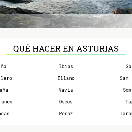
QUÉ HACER EN ASTURIAS
aña
Ibias
Sa
llero
Illano
aña
Navia
Som
ranco
Oscos
Ta
ndas
Pesoz
Tara