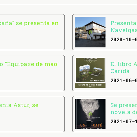
Coaña" se presenta en
Presentac
Navelgas
2020-10-
ro "Equipaxe de mao"
El libro 
Caridá
2021-06-
enia Astur, se
Se prese
novela d
2021-07-