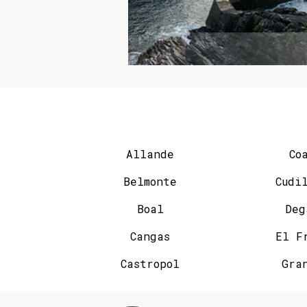
Allande
Co
Belmonte
Cudi
Boal
Deg
Cangas
El F
Castropol
Gra