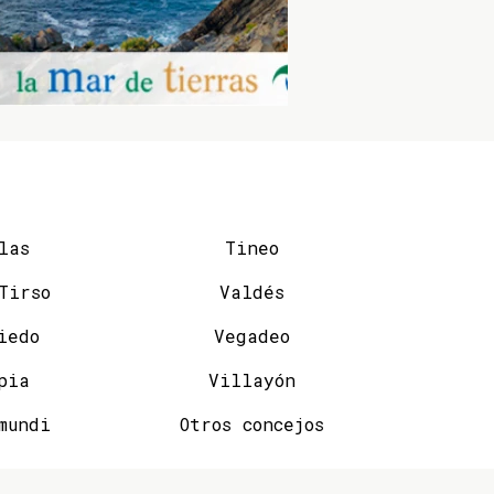
las
Tineo
San Tirso
Valdés
iedo
Vegadeo
pia
Villayón
mundi
Otros concejos