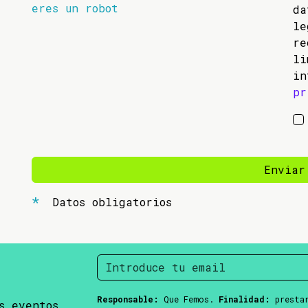
eres un robot
da
l
re
li
in
pr
Enviar
Datos obligatorios
Responsable:
Que Femos.
Finalidad:
prestar
s eventos