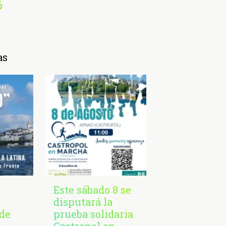
6
as
Este sábado 8 se
disputará la
de
prueba solidaria
Castropol en