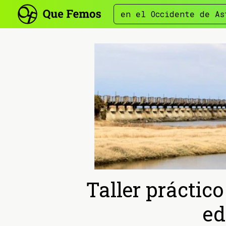
en el Occidente de As
Taller práctic
ed