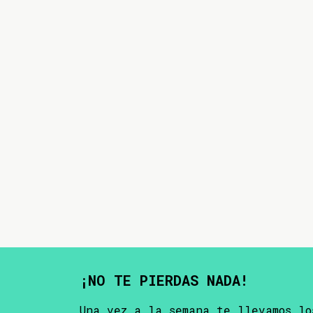
¡NO TE PIERDAS NADA!
Una vez a la semana te llevamos lo