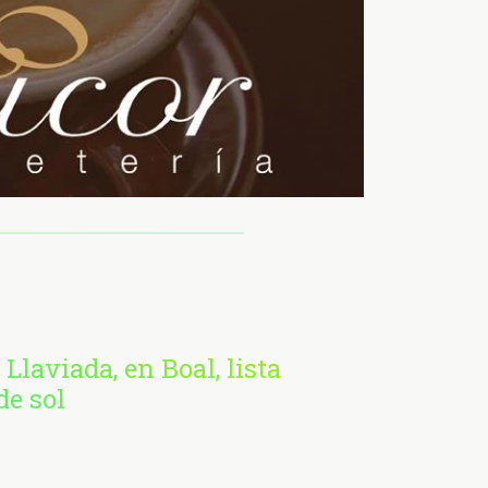
 Llaviada, en Boal, lista
de sol