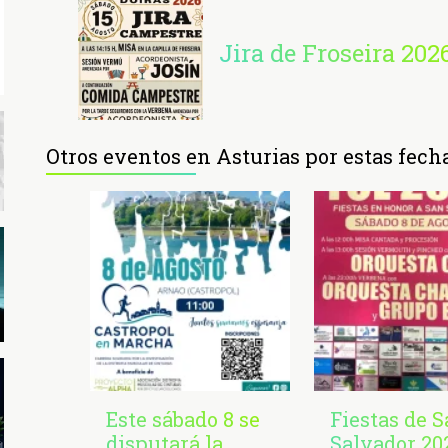
Jira de Froseira 202
Otros eventos en Asturias por estas fech
Este sábado 8 se
Fiestas de 
disputará la
Salvador 20