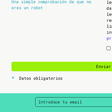
Una simple comprobación de que no
l
eres un robot
da
l
re
li
in
pr
Enviar
Datos obligatorios