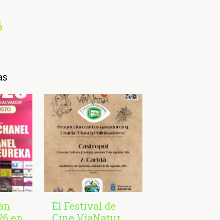
6
as
San
El Festival de
26 en
Cine VíaNatur