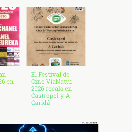
San
El Festival de
26 en
Cine VíaNatur
2026 recala en
Castropol y A
Caridá