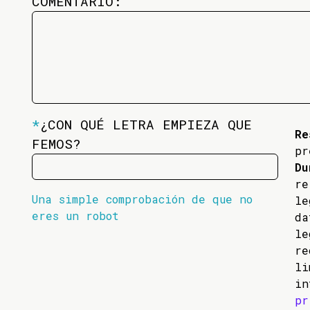
COMENTARIO:
*
¿CON QUÉ LETRA EMPIEZA QUE
Re
FEMOS?
pr
Du
re
Una simple comprobación de que no
l
eres un robot
da
l
re
li
in
pr