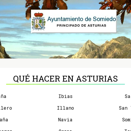
QUÉ HACER EN ASTURIAS
aña
Ibias
Sa
llero
Illano
aña
Navia
Som