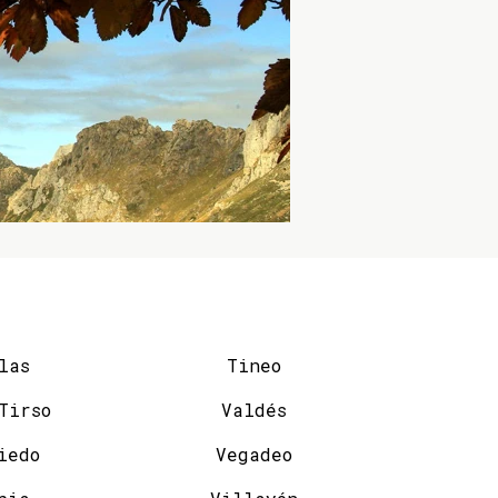
las
Tineo
San Tirso
Valdés
iedo
Vegadeo