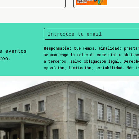
Responsable:
Que Femos.
Finalidad:
prestar
s eventos
se mantenga la relación comercial u obliga
reo.
a terceros, salvo obligación legal.
Derech
oposición, limitación, portabilidad. Más 