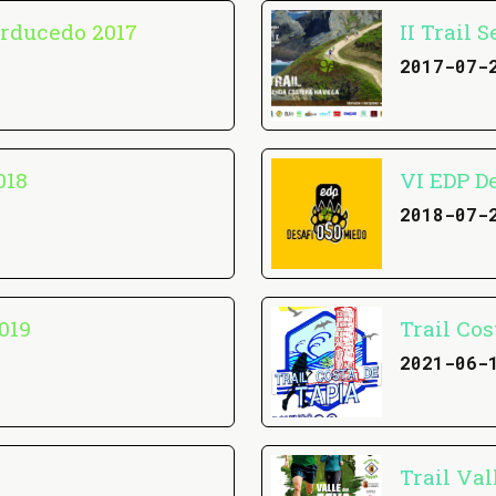
erducedo 2017
II Trail 
2017-07-
018
VI EDP D
2018-07-
019
Trail Cos
2021-06-
Trail Val