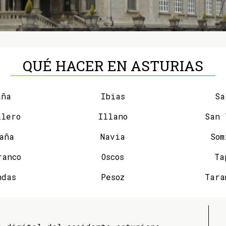
QUÉ HACER EN ASTURIAS
aña
Ibias
Sa
llero
Illano
aña
Navia
Som
ranco
Oscos
Ta
ndas
Pesoz
Tara