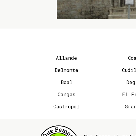
Allande
Co
Belmonte
Cudi
Boal
Deg
Cangas
El F
Castropol
Gra