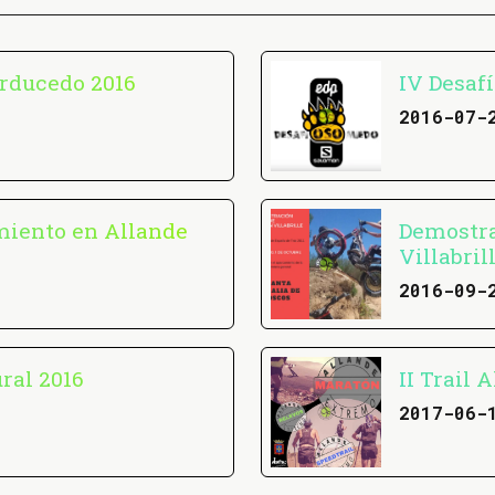
erducedo 2016
IV Desaf
2016-07-
miento en Allande
Demostra
Villabril
2016-09-
ral 2016
II Trail 
2017-06-