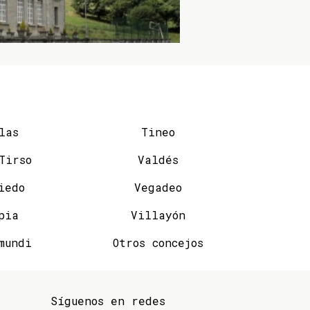
las
Tineo
San Tirso
Valdés
iedo
Vegadeo
pia
Villayón
mundi
Otros concejos
Síguenos en redes