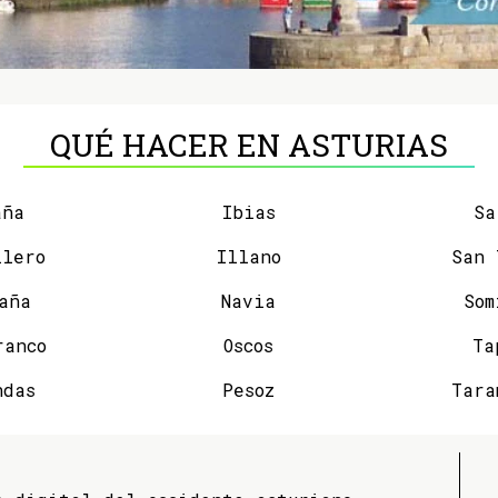
QUÉ HACER EN ASTURIAS
aña
Ibias
Sa
llero
Illano
aña
Navia
Som
ranco
Oscos
Ta
ndas
Pesoz
Tara