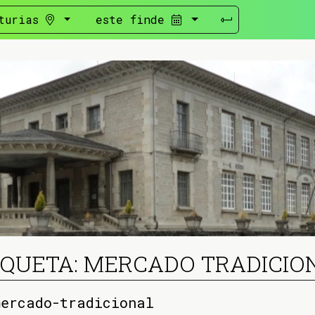
turias
este finde
IQUETA: MERCADO TRADICIO
mercado-tradicional