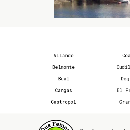
Allande
Co
Belmonte
Cudi
Boal
Deg
Cangas
El F
Castropol
Gra