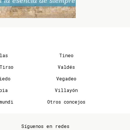
las
Tineo
San Tirso
Valdés
iedo
Vegadeo
pia
Villayón
mundi
Otros concejos
Síguenos en redes