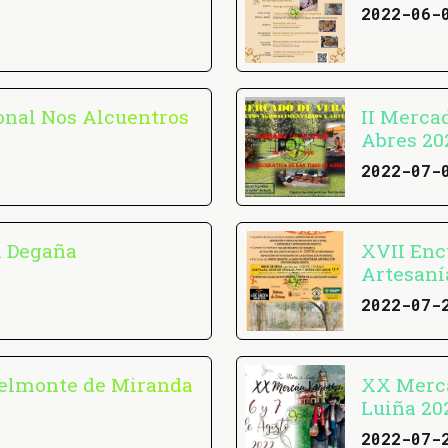
2022-06-
onal Nos Alcuentros
II Merca
Abres 20
2022-07-
n Degaña
XVII Enc
Artesaní
2022-07-
Belmonte de Miranda
XX Mercá
Luiña 20
2022-07-