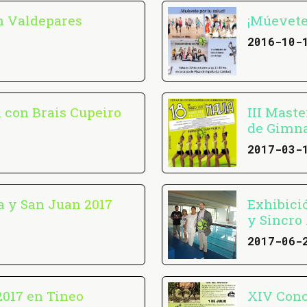
en Valdepares
¡Múevete
2016-10-
 con Brais Cupeiro
III Maste
de Gimna
2017-03-
a y San Juan 2017
Exhibici
y Sincro
2017-06-
2017 en Tineo
XIV Conc