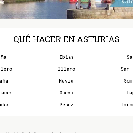
QUÉ HACER EN ASTURIAS
aña
Ibias
Sa
llero
Illano
aña
Navia
Som
ranco
Oscos
Ta
ndas
Pesoz
Tara