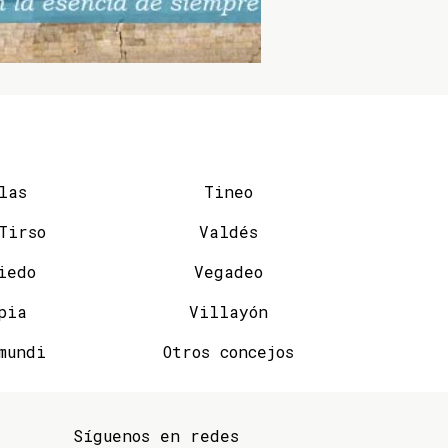
las
Tineo
San Tirso
Valdés
iedo
Vegadeo
pia
Villayón
mundi
Otros concejos
Síguenos en redes