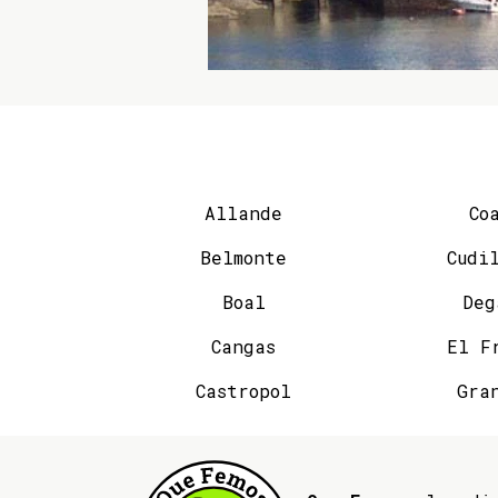
Allande
Co
Belmonte
Cudi
Boal
Deg
Cangas
El F
Castropol
Gra