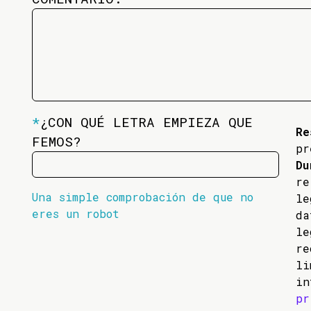
*
¿CON QUÉ LETRA EMPIEZA QUE
Re
FEMOS?
pr
Du
re
Una simple comprobación de que no
l
eres un robot
da
l
re
li
in
pr