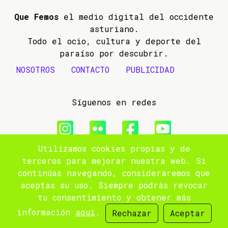
Que Femos
el medio digital del occidente
asturiano.
Todo el ocio, cultura y deporte del
paraíso por descubrir.
NOSOTROS
CONTACTO
PUBLICIDAD
Síguenos en redes
Utilizamos cookies propias y de
© 2009- 2026 Que Femos
terceros para mejorar nuestra web. Si
continúas navegando, consideraremos que
Aviso legal
aceptas su uso. Siempre podrás revocar
tu consentimiento y obtener más
Política de privacidad
información
aquí
.
Rechazar
Aceptar
Site by
popnoart