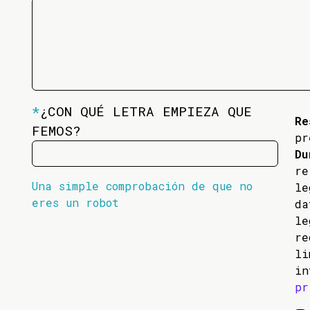
*
¿CON QUÉ LETRA EMPIEZA QUE
Re
FEMOS?
pr
Du
re
Una simple comprobación de que no
l
eres un robot
da
l
re
li
in
pr