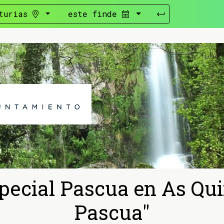
turias
este finde
ecial Pascua en As Quint
Pascua"