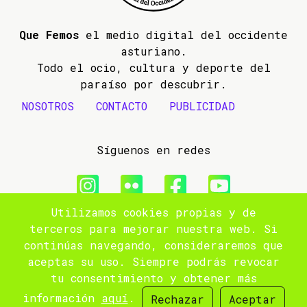
Que Femos
el medio digital del occidente
asturiano.
Todo el ocio, cultura y deporte del
paraíso por descubrir.
NOSOTROS
CONTACTO
PUBLICIDAD
Síguenos en redes
Utilizamos cookies propias y de
© 2009- 2026 Que Femos
terceros para mejorar nuestra web. Si
continúas navegando, consideraremos que
Aviso legal
aceptas su uso. Siempre podrás revocar
tu consentimiento y obtener más
Política de privacidad
información
aquí
.
Rechazar
Aceptar