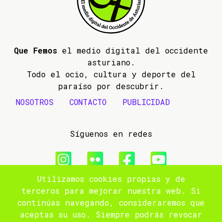
Que Femos
el medio digital del occidente
asturiano.
Todo el ocio, cultura y deporte del
paraíso por descubrir.
NOSOTROS
CONTACTO
PUBLICIDAD
Síguenos en redes
Utilizamos cookies propias y de
© 2009- 2026 Que Femos
terceros para mejorar nuestra web. Si
continúas navegando, consideraremos que
Aviso legal
aceptas su uso. Siempre podrás revocar