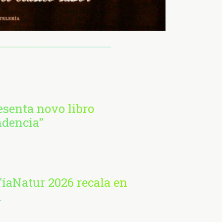
esenta novo libro
ndencia"
VíaNatur 2026 recala en
á