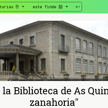
turias
este finde
a Biblioteca de As Quint
zanahoria"