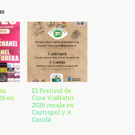
as
San
El Festival de
26 en
Cine VíaNatur
2026 recala en
Castropol y A
Caridá