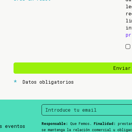
l
re
li
in
pr
Enviar
Datos obligatorios
Responsable:
Que Femos.
Finalidad:
prestar
s eventos
se mantenga la relación comercial u obliga