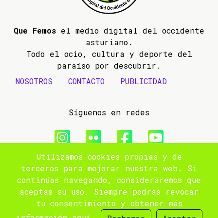
Que Femos
el medio digital del occidente
asturiano.
Todo el ocio, cultura y deporte del
paraíso por descubrir.
NOSOTROS
CONTACTO
PUBLICIDAD
Síguenos en redes
Utilizamos cookies propias y de
© 2009- 2026 Que Femos
terceros para mejorar nuestra web. Si
continúas navegando, consideraremos que
Aviso legal
aceptas su uso. Siempre podrás revocar
tu consentimiento y obtener más
Política de privacidad
información
aquí
.