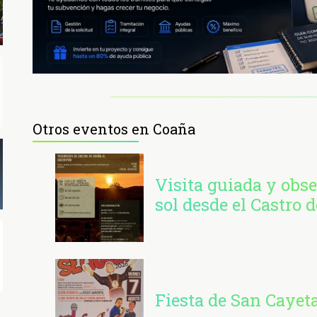
Otros eventos en Coaña
Visita guiada y obse
sol desde el Castro 
Fiesta de San Cayet