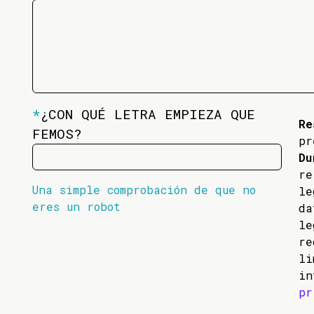
*
¿CON QUÉ LETRA EMPIEZA QUE
Re
FEMOS?
pr
Du
re
Una simple comprobación de que no
l
eres un robot
da
l
re
li
in
pr