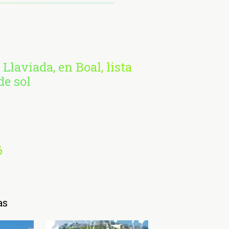
 Llaviada, en Boal, lista
de sol
6
as