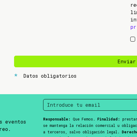
re
li
in
pr
Enviar
Datos obligatorios
Responsable:
Que Femos.
Finalidad:
prestar
s eventos
se mantenga la relación comercial u obliga
reo.
a terceros, salvo obligación legal.
Derech