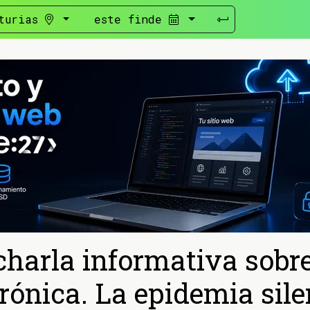
turias
este finde
charla informativa sobr
crónica. La epidemia sile