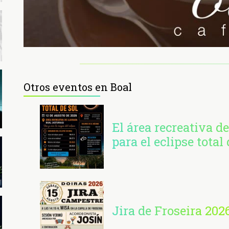
Otros eventos en Boal
El área recreativa de
para el eclipse total 
Jira de Froseira 202