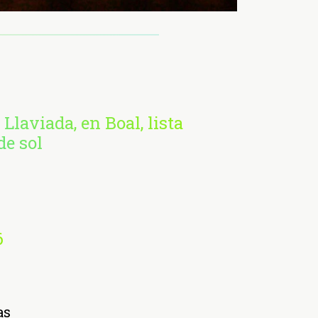
 Llaviada, en Boal, lista
de sol
6
as