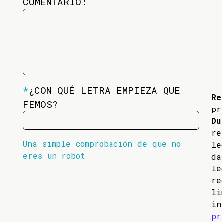
COMENTARIO:
*
¿CON QUÉ LETRA EMPIEZA QUE
Re
FEMOS?
pr
Du
re
Una simple comprobación de que no
l
eres un robot
da
l
re
li
in
pr