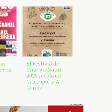
San
El Festival de
26 en
Cine VíaNatur
2026 recala en
Castropol y A
Caridá